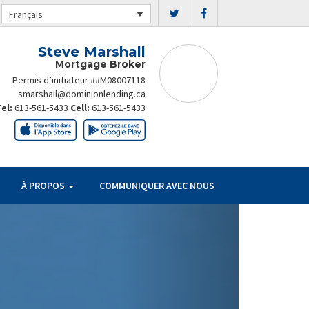
Français
Steve Marshall
Mortgage Broker
Permis d’initiateur ##M08007118
smarshall@dominionlending.ca
Tel:
613-561-5433
Cell:
613-561-5433
À PROPOS
COMMUNIQUER AVEC NOUS
Next
PAIEMENT
ÉCONOMIES
PAR 100 000