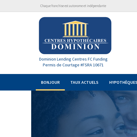
Chaque franchise est autonome et indépendante
Dominion Lending Centres FC Funding
Permis de Courtage #FSRA 10671
BONJOUR
TAUX ACTUELS
HYPOTHÈQUE
Previous