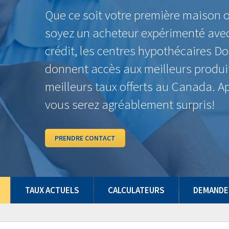
$
6 Mois
7.89%
$756.21
4.59%
1 Année
6.15%
$648.75
4.59%
2 Ans
5.44%
$606.90
4.39%
3 Ans
4.62%
$560.16
4.34%
4 Ans
6.01%
$640.40
4.39%
5 Ans
4.56%
$556.81
4.39%
7 Ans
6.41%
$664.38
4.59%
10 Ans
6.81%
$688.72
4.59%
Certaines conditions peuvent s'appliquer. Les taux peuvent changer sans préavis.
TAUX ACTUELS
CALCULATEURS
DEMANDE 