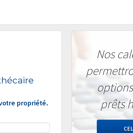
Nos cal
permettro
hécaire
options
prêts 
otre propriété.
CEL