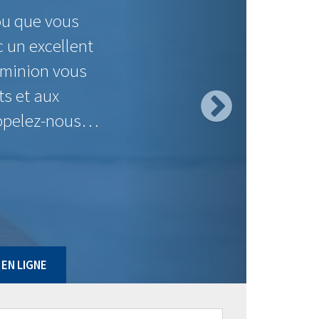
$
$558.49
$197.72
$558.49
$90.26
$547.37
$59.53
$544.61
$15.55
$547.37
$93.03
$547.37
$9.44
$558.49
$105.89
$558.49
$130.24
 *Sur approbation de crédit. Sauf erreur ou omission.
EN LIGNE